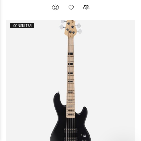
CONSULTAR
$795.873
26