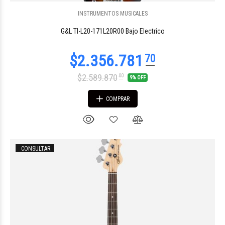
INSTRUMENTOS MUSICALES
$726.180
00
G&L TI-L20-171L20R00 Bajo Electrico
$2.589.870
00
9% OFF
COMPRAR
CONSULTAR
$763.119
63