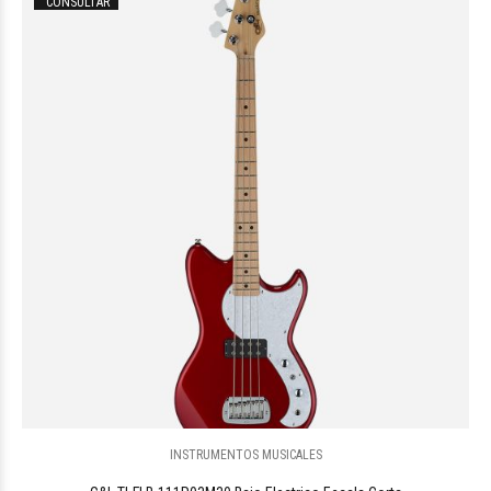
CONSULTAR
$1.880.718
84
INSTRUMENTOS MUSICALES
$1.587.929
07