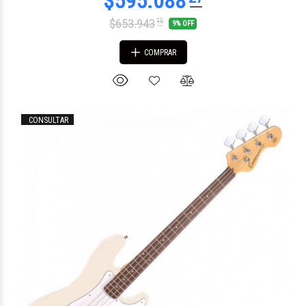
$653.943
15
9% OFF
COMPRAR
CONSULTAR
$1.802.279
57