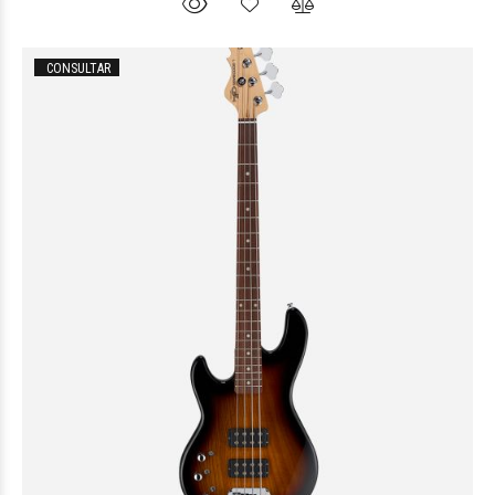
CONSULTAR
$817.984
44