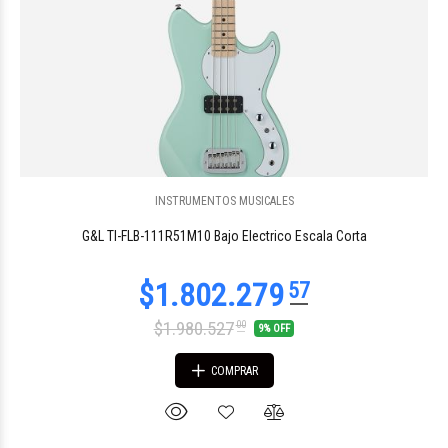
INSTRUMENTOS MUSICALES
$2.034.910
15
G&L TI-FLB-111R51M10 Bajo Electrico Escala Corta
$1.980.527
00
9% OFF
COMPRAR