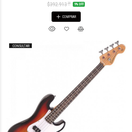
$392.913
20
9% OFF
COMPRAR
CONSULTAR
$2.126.066
57