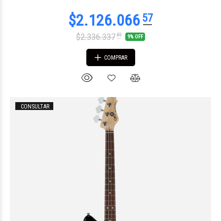
$2.336.337
89
9% OFF
COMPRAR
CONSULTAR
$1.709.751
68