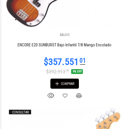
BAJOS
$1.802.279
57
ENCORE E20 SUNBURST Bajo Infantil 7/8 Mango Encolado
$392.913
20
9% OFF
COMPRAR
CONSULTAR