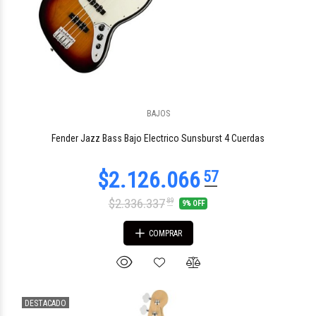
BAJOS
$2.356.781
70
Fender Jazz Bass Bajo Electrico Sunsburst 4 Cuerdas
$2.336.337
89
9% OFF
COMPRAR
DESTACADO