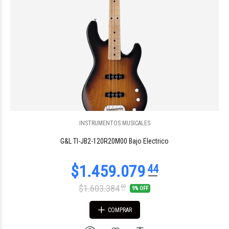
INSTRUMENTOS MUSICALES
$595.640
50
G&L TI-JB2-120R20M00 Bajo Electrico
$1.603.384
00
9% OFF
COMPRAR