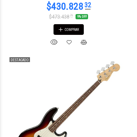
$473.438
71
9% OFF
COMPRAR
DESTACADO
$2.356.781
70