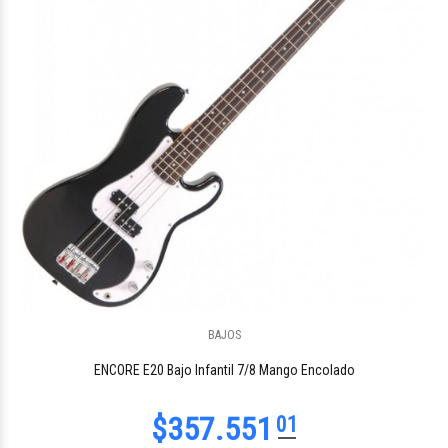
$430.828
32
BAJOS
$2.126.066
57
ENCORE E20 Bajo Infantil 7/8 Mango Encolado