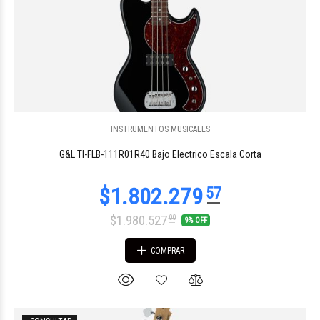
INSTRUMENTOS MUSICALES
$1.709.751
68
G&L TI-FLB-111R01R40 Bajo Electrico Escala Corta
$1.980.527
00
9% OFF
COMPRAR