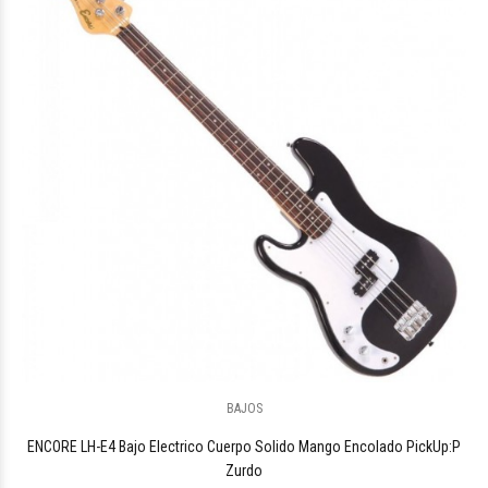
$1.709.744
40
BAJOS
$1.459.079
44
ENCORE LH-E4 Bajo Electrico Cuerpo Solido Mango Encolado PickUp:P
Zurdo