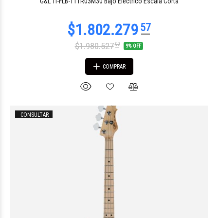
G&L TI-FLB-111R03M30 Bajo Electrico Escala Corta
$1.980.527
00
9% OFF
COMPRAR
CONSULTAR
$1.587.929
07