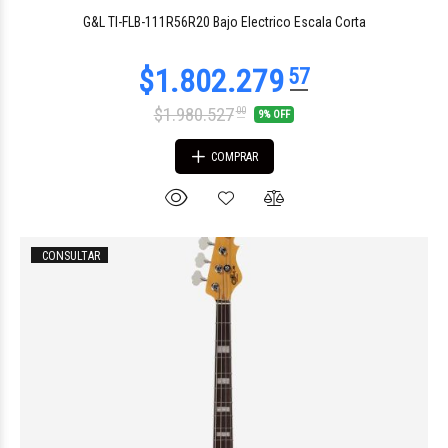
$597.260
30
G&L TI-FLB-111R56R20 Bajo Electrico Escala Corta
$1.980.527
00
9% OFF
COMPRAR
CONSULTAR
$597.260
30