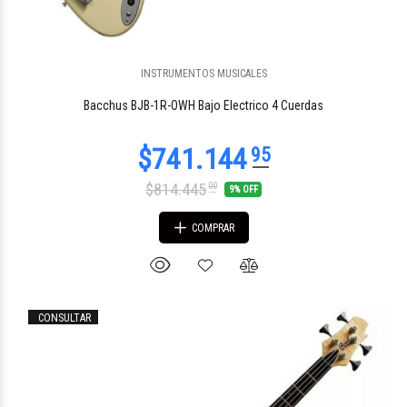
INSTRUMENTOS MUSICALES
$544.913
46
Bacchus BJB-1R-OWH Bajo Electrico 4 Cuerdas
$814.445
00
9% OFF
COMPRAR
CONSULTAR
$357.551
01