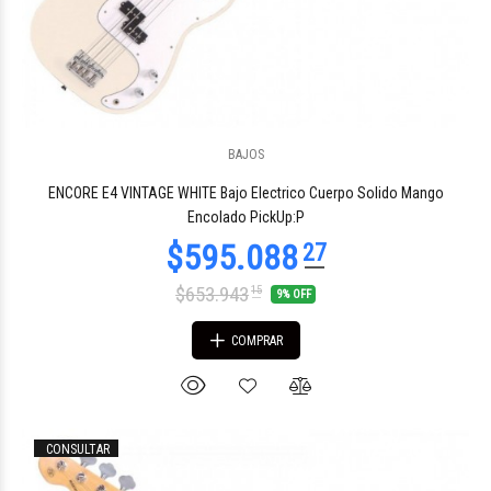
BAJOS
$1.709.744
40
ENCORE E4 VINTAGE WHITE Bajo Electrico Cuerpo Solido Mango
Encolado PickUp:P
$653.943
15
9% OFF
COMPRAR
CONSULTAR