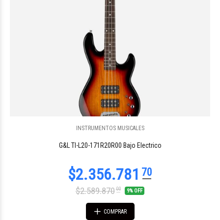
INSTRUMENTOS MUSICALES
$166.857
49
G&L TI-L20-171R20R00 Bajo Electrico
$2.589.870
00
9% OFF
COMPRAR