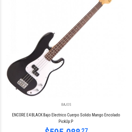
$1.802.279
57
BAJOS
$1.802.279
57
ENCORE E4 BLACK Bajo Electrico Cuerpo Solido Mango Encolado
PickUp:P