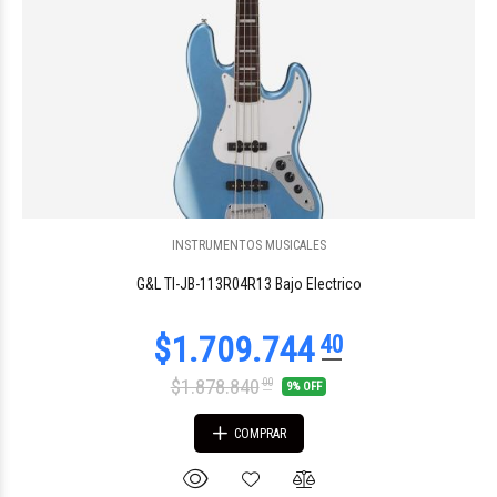
INSTRUMENTOS MUSICALES
$597.260
30
G&L TI-JB-113R04R13 Bajo Electrico
$1.878.840
00
9% OFF
COMPRAR