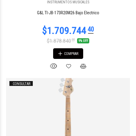
INSTRUMENTOS MUSICALES
$3.416.322
00
G&L TI-JB-173R20M26 Bajo Electrico
$1.878.840
00
9% OFF
COMPRAR
CONSULTAR
$2.426.515
00