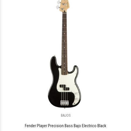
$2.513.158
83
BAJOS
$1.709.744
40
Fender Player Precision Bass Bajo Electrico Black