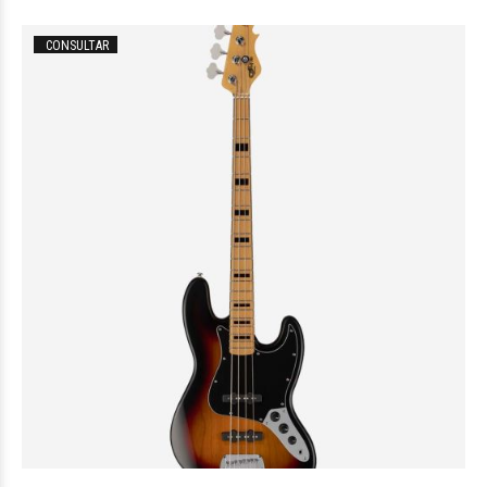
CONSULTAR
$996.881
34