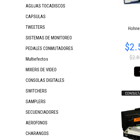
AGUJAS TOCADISCOS
CAPSULAS
$348.422
$11.622
$
62
52
TWEETERS
Hohner
SISTEMAS DE MONITOREO
PEDALES CONMUTADORES
$2.8
Multiefectos
MIXERS DE VIDEO
CONSOLAS DIGITALES
SWITCHERS
CONSULT
$84.274
$88.915
$
54
75
SAMPLERS
SECUENCIADORES
AEROFONOS
CHARANGOS