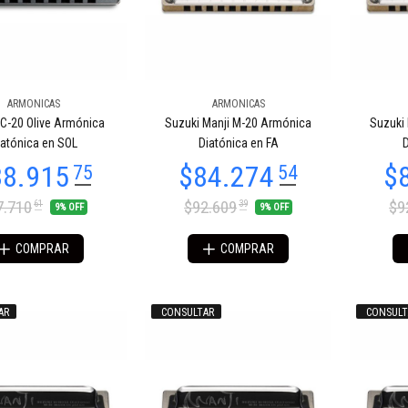
ARMONICAS
ARMONICAS
89.160
$61.068
03
51
 C-20 Olive Armónica
Suzuki Manji M-20 Armónica
Suzuki
iatónica en SOL
Diatónica en FA
D
7.710
$92.609
$9
61
39
9% OFF
9% OFF
COMPRAR
COMPRAR
AR
CONSULTAR
CONSULT
67.175
$26.344
36
27