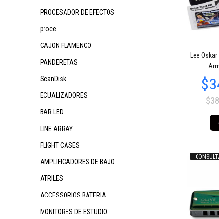
PROCESADOR DE EFECTOS
proce
CAJON FLAMENCO
$84.274
$84.274
$
54
54
Lee Oskar
PANDERETAS
Arm
ScanDisk
ECUALIZADORES
$38
BAR LED
LINE ARRAY
FLIGHT CASES
CONSULT
AMPLIFICADORES DE BAJO
$84.274
$54.961
$
54
66
ATRILES
ACCESSORIOS BATERIA
MONITORES DE ESTUDIO