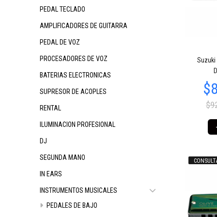
PEDAL TECLADO
AMPLIFICADORES DE GUITARRA
PEDAL DE VOZ
$54.961
$54.961
$
66
66
PROCESADORES DE VOZ
Suzuki
D
BATERIAS ELECTRONICAS
SUPRESOR DE ACOPLES
$9
RENTAL
ILUMINACION PROFESIONAL
DJ
SEGUNDA MANO
CONSULT
$54.961
$89.160
$
66
03
IN EARS
INSTRUMENTOS MUSICALES
PEDALES DE BAJO