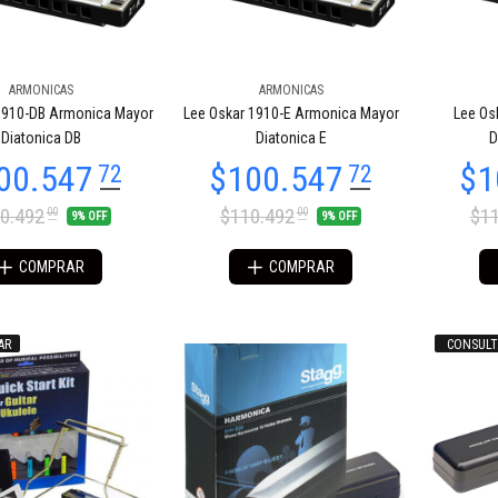
ARMONICAS
ARMONICAS
84.274
$84.274
54
54
1910-DB Armonica Mayor
Lee Oskar 1910-E Armonica Mayor
Lee Os
Diatonica DB
Diatonica E
D
0.492
$110.492
$11
00
00
9% OFF
9% OFF
COMPRAR
COMPRAR
AR
CONSULT
84.274
$84.274
54
54