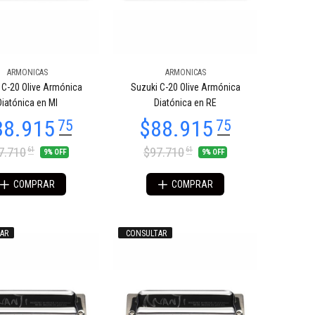
ARMONICAS
ARMONICAS
 C-20 Olive Armónica
Suzuki C-20 Olive Armónica
Diatónica en MI
Diatónica en RE
7.710
$97.710
61
61
9% OFF
9% OFF
COMPRAR
COMPRAR
AR
CONSULTAR