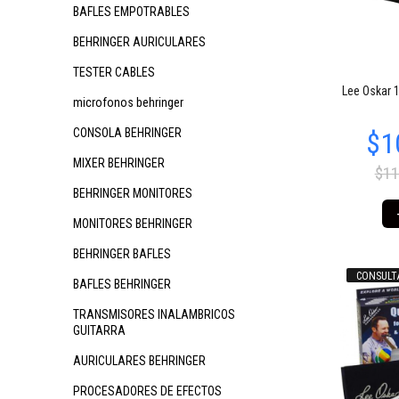
BAFLES EMPOTRABLES
BEHRINGER AURICULARES
TESTER CABLES
$88.915
$84.274
$
75
54
Lee Oskar 
microfonos behringer
CONSOLA BEHRINGER
MIXER BEHRINGER
$11
BEHRINGER MONITORES
MONITORES BEHRINGER
BEHRINGER BAFLES
CONSULT
BAFLES BEHRINGER
$84.274
$84.274
$
54
54
TRANSMISORES INALAMBRICOS
GUITARRA
AURICULARES BEHRINGER
PROCESADORES DE EFECTOS