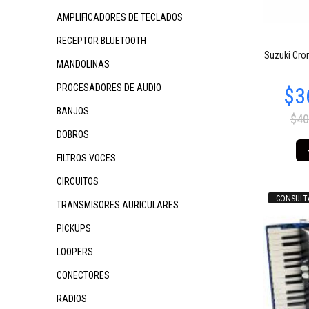
AMPLIFICADORES DE TECLADOS
RECEPTOR BLUETOOTH
$2.598.110
$2.598.111
$1
06
88
Suzuki Cro
MANDOLINAS
PROCESADORES DE AUDIO
BANJOS
$40
DOBROS
FILTROS VOCES
CIRCUITOS
CONSULT
TRANSMISORES AURICULARES
$100.547
$100.547
$1
72
72
PICKUPS
LOOPERS
CONECTORES
RADIOS