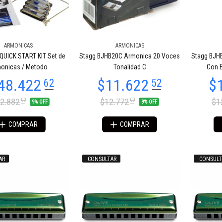
ARMONICAS
ARMONICAS
84.274
$84.274
54
54
 QUICK START KIT Set de
Stagg BJHB20C Armonica 20 Voces
Stagg BJH
onicas / Metodo
Tonalidad C
Con E
2.882
$12.772
$1
00
00
9% OFF
9% OFF
COMPRAR
COMPRAR
AR
CONSULTAR
CONSULT
54.961
$54.961
66
66