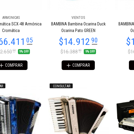
ARMONICAS
VIENTOS
00.547
$100.547
72
72
mática SCX-48 Armónica
BAMBINA Bambina Ocarina Duck
BAMBINA 
Cromática
Ocarina Pato GREEN
Oc
2.650
$16.388
$1
50
80
9% OFF
9% OFF
COMPRAR
COMPRAR
AR
CONSULTAR
00.547
$107.807
72
09