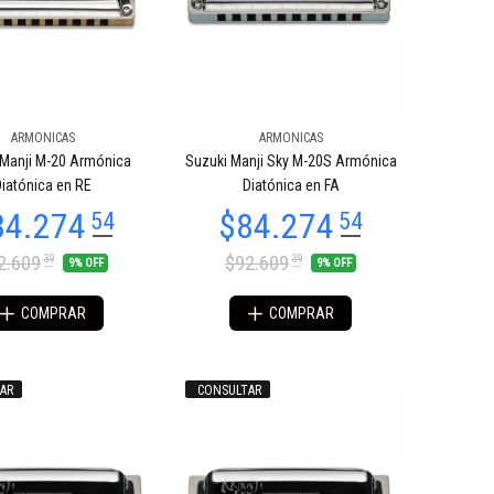
ARMONICAS
ARMONICAS
 Manji M-20 Armónica
Suzuki Manji Sky M-20S Armónica
iatónica en RE
Diatónica en FA
2.609
$92.609
39
39
9% OFF
9% OFF
COMPRAR
COMPRAR
AR
CONSULTAR