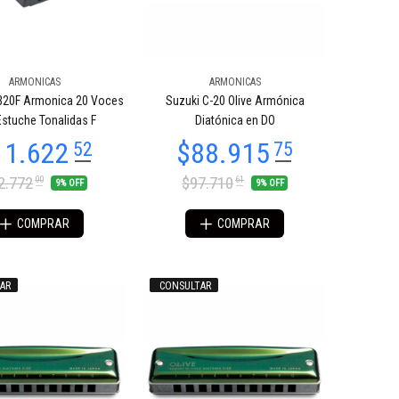
ARMONICAS
ARMONICAS
B20F Armonica 20 Voces
Suzuki C-20 Olive Armónica
stuche Tonalidas F
Diatónica en DO
2.772
$97.710
00
61
9% OFF
9% OFF
COMPRAR
COMPRAR
AR
CONSULTAR