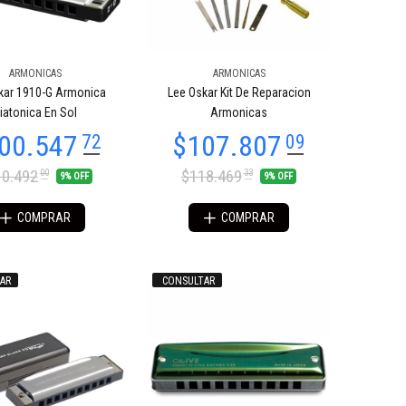
ARMONICAS
ARMONICAS
kar 1910-G Armonica
Lee Oskar Kit De Reparacion
iatonica En Sol
Armonicas
0.492
$118.469
00
33
9% OFF
9% OFF
COMPRAR
COMPRAR
AR
CONSULTAR