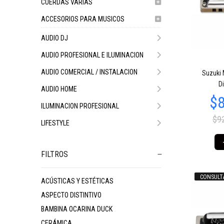
CUERDAS VARIAS
ACCESORIOS PARA MUSICOS
AUDIO DJ
AUDIO PROFESIONAL E ILUMINACION
$12.730
90
AUDIO COMERCIAL / INSTALACION
Suzuki 
D
AUDIO HOME
ILUMINACION PROFESIONAL
$9
LIFESTYLE
FILTROS
CONSULT
ACÚSTICAS Y ESTÉTICAS
ASPECTO DISTINTIVO
BAMBINA OCARINA DUCK
CERÁMICA