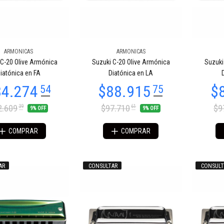
ARMONICAS
ARMONICAS
54.961
$54.961
66
66
 C-20 Olive Armónica
Suzuki C-20 Olive Armónica
Suzuki
iatónica en FA
Diatónica en LA
2.609
$97.710
$9
39
61
9% OFF
9% OFF
COMPRAR
COMPRAR
AR
CONSULTAR
CONSULT
89.160
$89.160
03
03