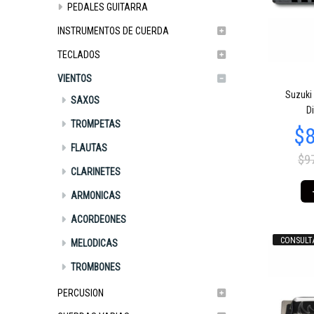
PEDALES GUITARRA
INSTRUMENTOS DE CUERDA
TECLADOS
VIENTOS
$89.160
$89.160
$
03
03
Suzuki
SAXOS
D
TROMPETAS
FLAUTAS
$9
CLARINETES
ARMONICAS
ACORDEONES
CONSULT
MELODICAS
$85.495
$67.175
$
91
36
TROMBONES
PERCUSION