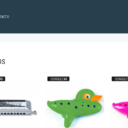
TACTO
OS
AR
CONSULTAR
CONSULT
14.912
$14.912
90
90