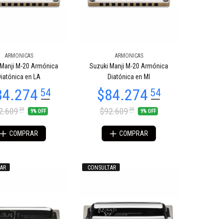
ARMONICAS
ARMONICAS
 Manji M-20 Armónica
Suzuki Manji M-20 Armónica
iatónica en LA
Diatónica en MI
2.609
$92.609
39
39
9% OFF
9% OFF
COMPRAR
COMPRAR
AR
CONSULTAR