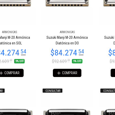
ARMONICAS
ARMONICAS
Manji M-20 Armónica
Suzuki Manji M-20 Armónica
Suzuki
iatónica en SOL
Diatónica en DO
D
2.609
$92.609
$9
39
39
9% OFF
9% OFF
COMPRAR
COMPRAR
AR
CONSULTAR
CONSULT