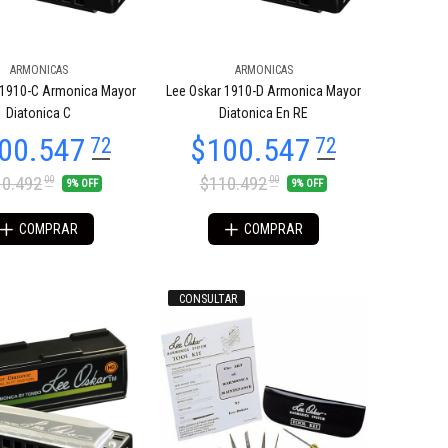
ARMONICAS
ARMONICAS
 1910-C Armonica Mayor
Lee Oskar 1910-D Armonica Mayor
Diatonica C
Diatonica En RE
0.492
$110.492
00
00
9% OFF
9% OFF
COMPRAR
COMPRAR
CONSULTAR