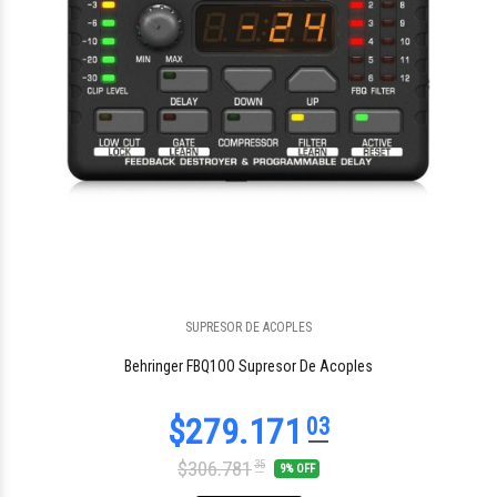
SUPRESOR DE ACOPLES
Behringer FBQ1OO Supresor De Acoples
$306.781
35
9% OFF