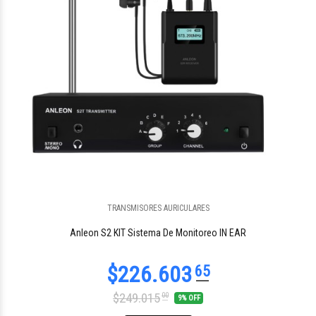
TRANSMISORES AURICULARES
$73.707
27
Anleon S2 KIT Sistema De Monitoreo IN EAR
$249.015
00
9% OFF