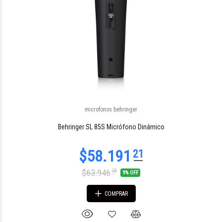
microfonos behringer
Behringer SL 85S Micrófono Dinámico
$63.946
38
9% OFF
COMPRAR