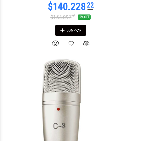
$154.097
95
9% OFF
COMPRAR
$460.400
65