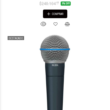
$240.104
48
9% OFF
COMPRAR
DESTACADO
$140.158
77