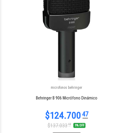
microfonos behringer
$282.056
87
Behringer B 906 Micrófono Dinámico
$137.033
48
9% OFF