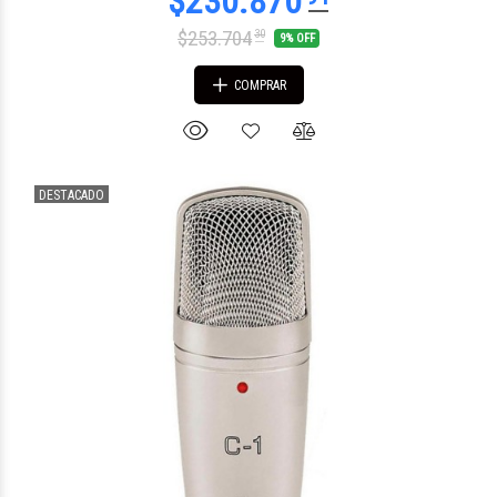
$253.704
30
9% OFF
COMPRAR
DESTACADO
$38.973
48