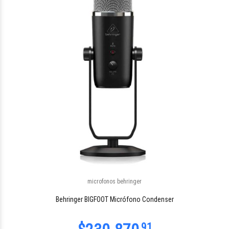
$128.608
57
microfonos behringer
$50.383
79
Behringer BIGFOOT Micrófono Condenser