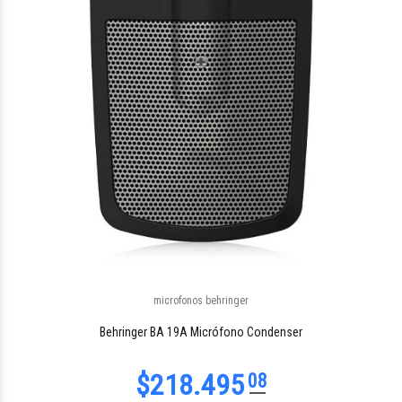
$140.228
22
microfonos behringer
$261.157
53
Behringer BA 19A Micrófono Condenser