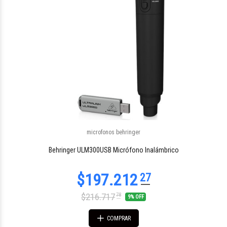
microfonos behringer
Behringer ULM300USB Micrófono Inalámbrico
$216.717
78
9% OFF
COMPRAR