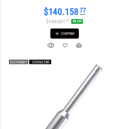
$154.021
63
9% OFF
COMPRAR
DESTACADO
CONSULTAR
$54.356
47