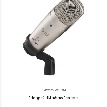
$425.987
77
microfonos behringer
$309.786
34
Behringer C1U Micrófono Condenser