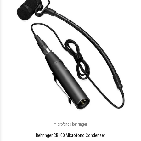
$427.904
16
microfonos behringer
$120.792
35
Behringer CB100 Micrófono Condenser