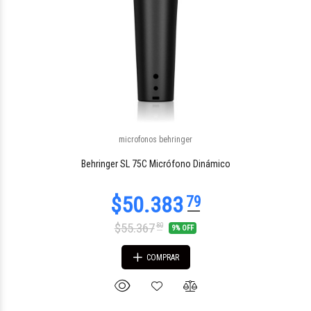
microfonos behringer
Behringer SL 75C Micrófono Dinámico
$55.367
80
9% OFF
COMPRAR