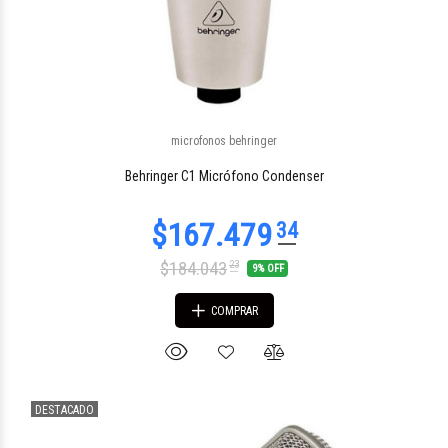
microfonos behringer
$58.191
21
Behringer C1 Micrófono Condenser
$184.043
23
9% OFF
COMPRAR
DESTACADO