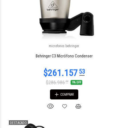
microfonos behringer
$197.212
27
Behringer C3 Micrófono Condenser
$286.986
30
9% OFF
COMPRAR
DESTACADO