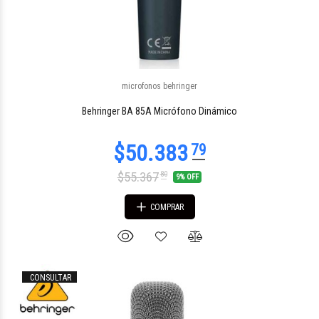
microfonos behringer
$73.895
05
Behringer BA 85A Micrófono Dinámico
$55.367
80
9% OFF
COMPRAR
CONSULTAR