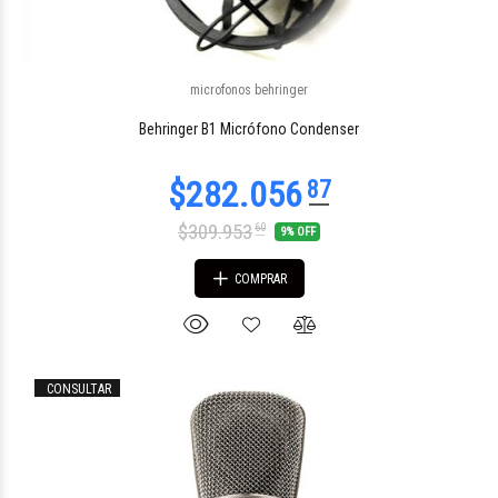
microfonos behringer
$290.809
96
Behringer B1 Micrófono Condenser
$309.953
60
9% OFF
COMPRAR
CONSULTAR
$218.495
08