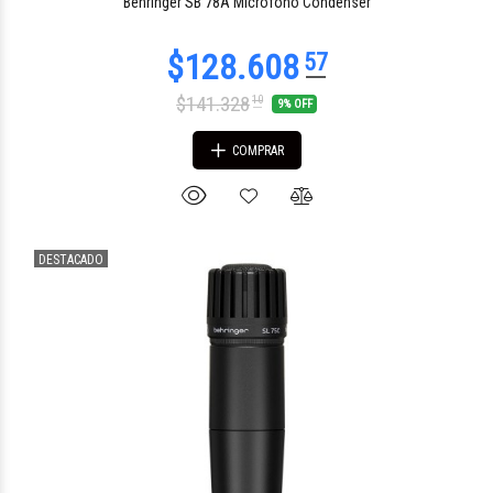
Behringer SB 78A Micrófono Condenser
$141.328
10
9% OFF
COMPRAR
DESTACADO