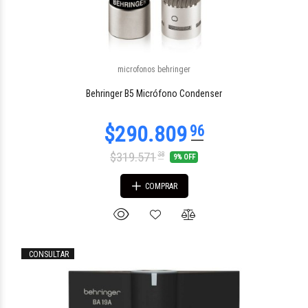
microfonos behringer
$167.479
34
Behringer B5 Micrófono Condenser
$319.571
38
9% OFF
COMPRAR
CONSULTAR