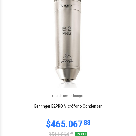
microfonos behringer
$50.383
79
Behringer B2PRO Micrófono Condenser
$511.064
60
9% OFF