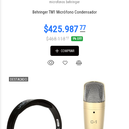
microfonos behringer
Behringer TM1 Micrófono Condensador
$468.118
43
9% OFF
COMPRAR
DESTACADO