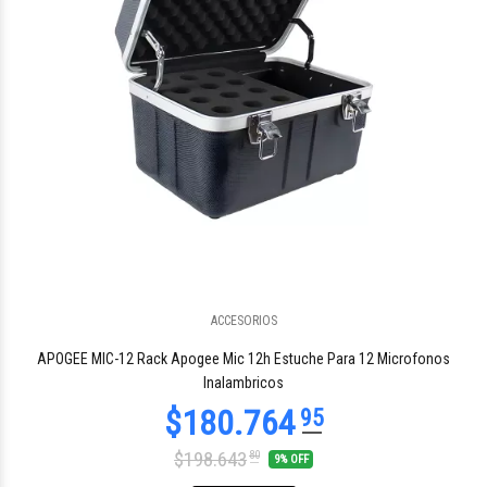
ACCESORIOS
$93.021
11
APOGEE MIC-12 Rack Apogee Mic 12h Estuche Para 12 Microfonos
Inalambricos
$198.643
80
9% OFF