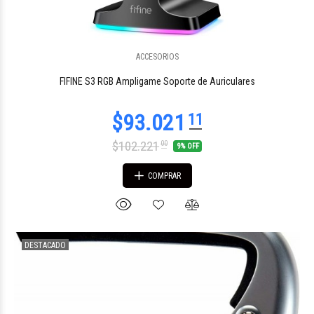
ACCESORIOS
$102.280
36
FIFINE S3 RGB Ampligame Soporte de Auriculares
$102.221
00
9% OFF
COMPRAR
DESTACADO