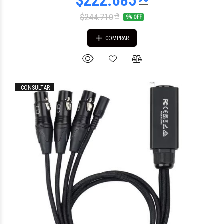
$244.710
78
9% OFF
COMPRAR
CONSULTAR