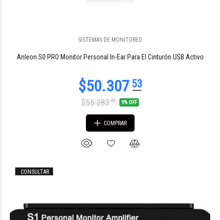
SISTEMAS DE MONITOREO
$342.211
87
Anleon S0 PRO Monitor Personal In-Ear Para El Cinturón USB Activo
$55.283
00
9% OFF
COMPRAR
CONSULTAR
$1.992.989
95