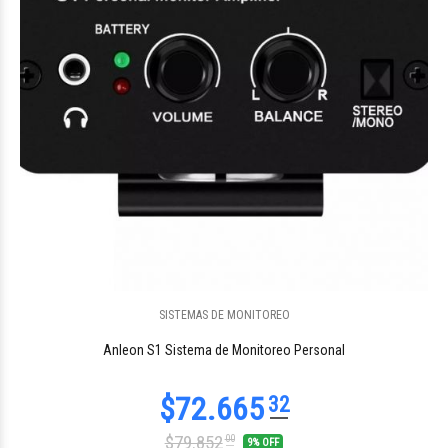
SISTEMAS DE MONITOREO
$2.261.895
94
Anleon S1 Sistema de Monitoreo Personal
$79.852
00
9% OFF