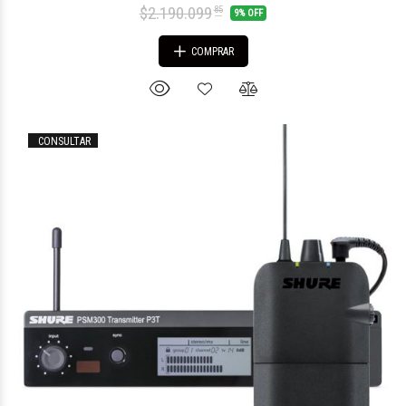
$2.190.099
85
9% OFF
COMPRAR
CONSULTAR