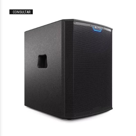
CONSULTAR
$530.933
13
$631.071
00