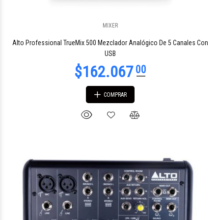
$1.520.347
MIXER
00
Alto Professional TrueMix 500 Mezclador Analógico De 5 Canales Con
USB
COMPRAR
$1.554.072
52