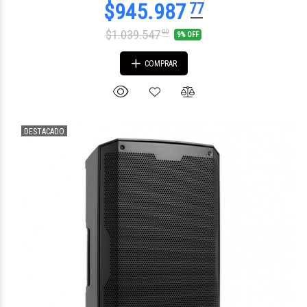
$1.039.547
00
9% OFF
COMPRAR
DESTACADO