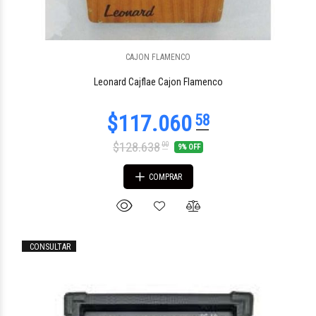
CAJON FLAMENCO
$266.630
00
Leonard Cajflae Cajon Flamenco
$128.638
00
9% OFF
COMPRAR
CONSULTAR
$275.826
46