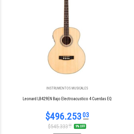
INSTRUMENTOS MUSICALES
$117.060
58
Leonard LB429EN Bajo Electroacustico 4 Cuerdas EQ
$545.333
00
9% OFF