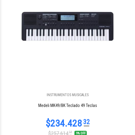
INSTRUMENTOS MUSICALES
$481.758
78
Medeli MK49/BK Teclado 49 Teclas
$257.614
54
9% OFF