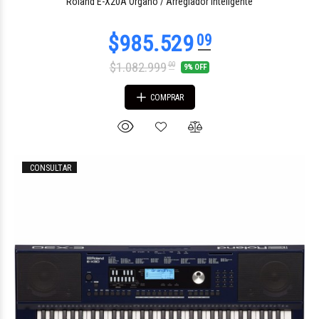
Roland E-X20A Órgano / Arreglador Inteligente
$1.082.999
00
9% OFF
COMPRAR
CONSULTAR