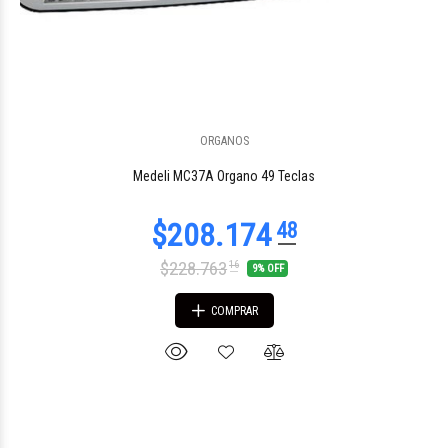
ORGANOS
Medeli MC37A Organo 49 Teclas
$228.763
16
9% OFF
COMPRAR