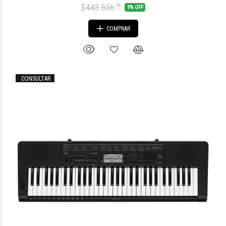
$443.556
75
9% OFF
COMPRAR
CONSULTAR
$154.715
59