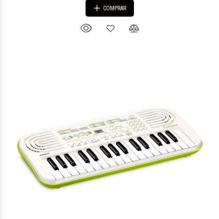
COMPRAR
$234.428
32