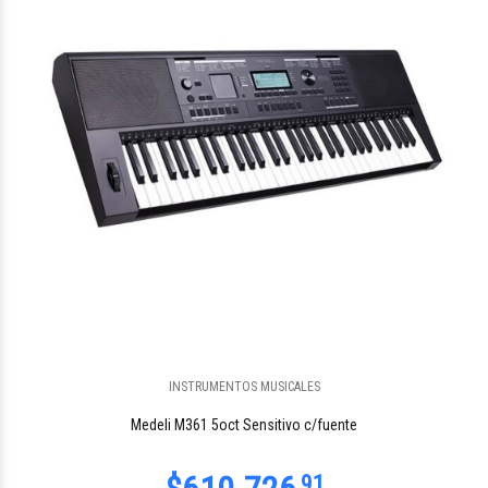
$985.529
09
INSTRUMENTOS MUSICALES
$1.642.549
09
Medeli M361 5oct Sensitivo c/fuente