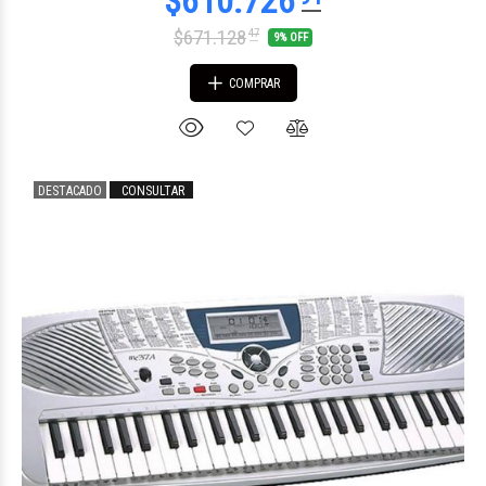
$671.128
47
9% OFF
COMPRAR
DESTACADO
CONSULTAR