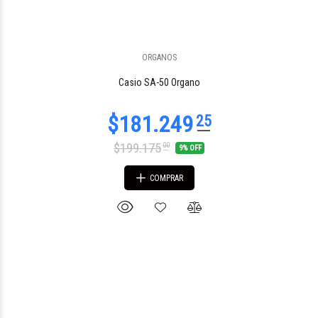
ORGANOS
$575.418
20
Casio SA-50 Organo
$199.175
00
9% OFF
COMPRAR
$403.635
73