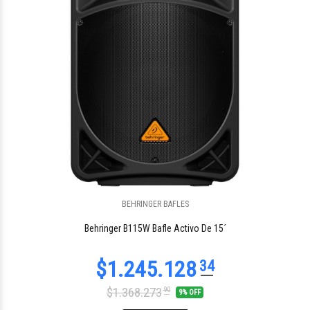
BEHRINGER BAFLES
$1.049.968
45
Behringer B115W Bafle Activo De 15´
$1.368.273
90
9% OFF