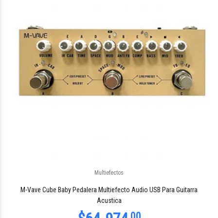
$55.364
40
Multiefectos
$28.475
50
M-Vave Cube Baby Pedalera Multiefecto Audio USB Para Guitarra
Acustica