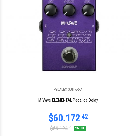
PEDALES GUITARRA
$60.171
42
M-Vave ELEMENTAL Pedal de Delay
$66.124
54
9% OFF