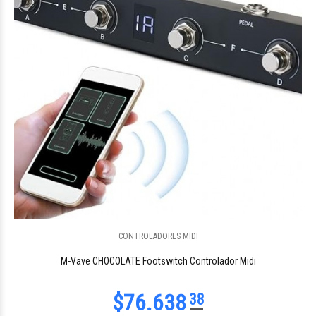
$51.231
88
CONTROLADORES MIDI
$63.558
48
M-Vave CHOCOLATE Footswitch Controlador Midi