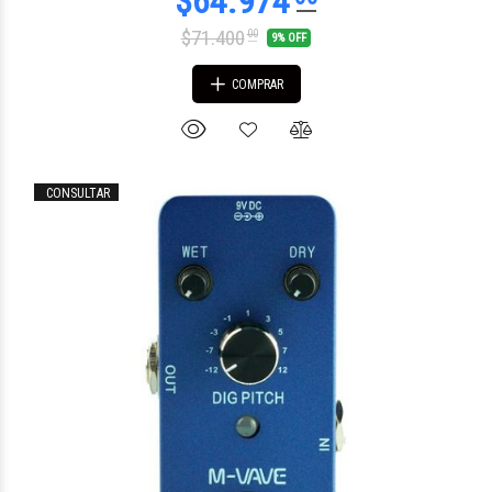
$71.400
00
9% OFF
COMPRAR
CONSULTAR
$124.845
54