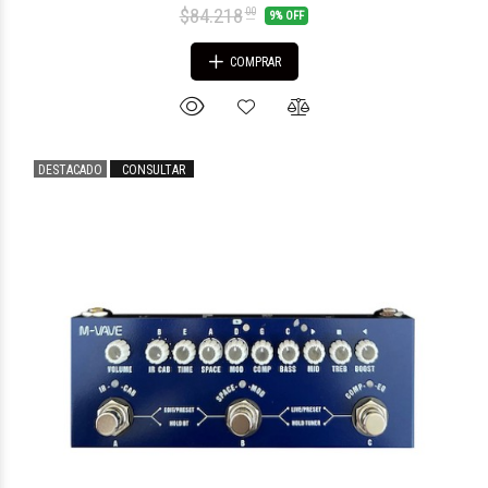
$84.218
00
9% OFF
COMPRAR
DESTACADO
CONSULTAR
$28.374
63