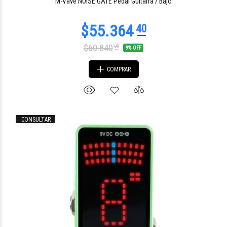
M-Vave NOISE GATE Pedal Guitarra / Bajo
$60.840
00
9% OFF
COMPRAR
CONSULTAR