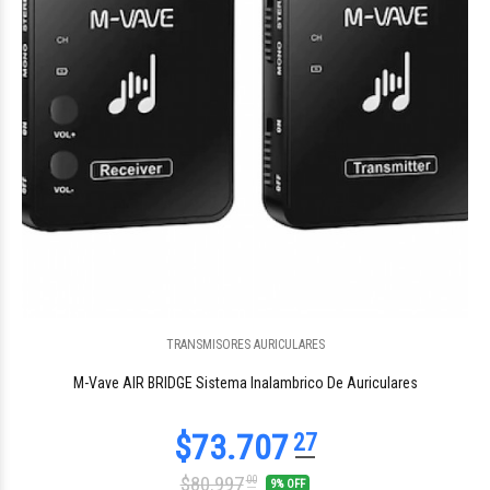
TRANSMISORES AURICULARES
$64.974
00
M-Vave AIR BRIDGE Sistema Inalambrico De Auriculares
$80.997
00
9% OFF