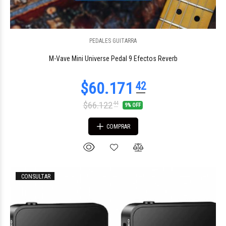
PEDALES GUITARRA
$166.289
82
M-Vave Mini Universe Pedal 9 Efectos Reverb
$66.122
44
9% OFF
COMPRAR
CONSULTAR
$76.638
38