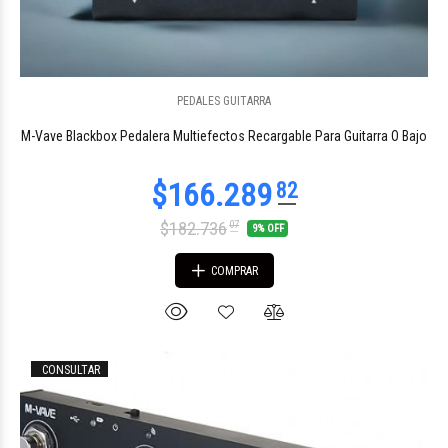
PEDALES GUITARRA
$58.054
51
M-Vave Blackbox Pedalera Multiefectos Recargable Para Guitarra O Bajo
$182.736
07
9% OFF
COMPRAR
CONSULTAR