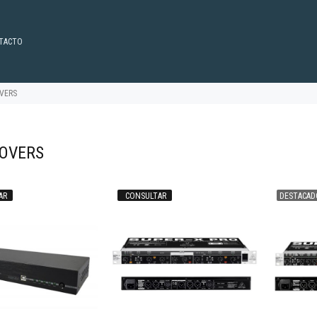
TACTO
VERS
OVERS
AR
CONSULTAR
DESTACAD
38.723
96