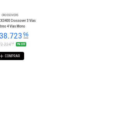
CROSSOVERS
CX3400 Crossover 3 Vías
éreo 4 Vías Mono
2.224
13
9% OFF
COMPRAR