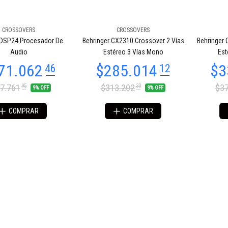
CROSSOVERS
CROSSOVERS
DSP24 Procesador De
Behringer CX2310 Crossover 2 Vías
Behringer 
Audio
Estéreo 3 Vías Mono
Est
7.761
$313.202
$37
95
33
9% OFF
9% OFF
COMPRAR
COMPRAR